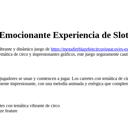
 Emocionante Experiencia de Slot
vibrante y dinámico juego de
https://megafireblazebigcircusjugar.es/es-es
mática de circo y impresionantes gráficos, este juego seguramente cauti
os jugadores se unan y comiencen a jugar. Los carretes con temática de c
ualmente impresionante, con una melodía animada y enérgica que complem
tes con temática vibrante de circo
ze feature