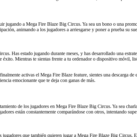
guir jugando a Mega Fire Blaze Big Circus. Ya sea un bono o una promoc
pación, animando a los jugadores a arriesgarse y poner a prueba su sue
us. Has estado jugando durante meses, y has desarrollado una estrateg
éxito. Mientras te sientas frente a tu ordenador o dispositivo móvil, 
o finalmente activas el Mega Fire Blaze feature, sientes una descarga de
riencia emocionante que te deja con ganas de más.
tamiento de los jugadores en Mega Fire Blaze Big Circus. Ya sea charla
gadores están constantemente comparándose con otros, intentando super
s jugadores que también quieren jugar a Mega Fire Blaze Big Circus. Es