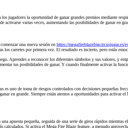
 los jugadores la oportunidad de ganar grandes premios mediante respins
ede activarse varias veces, aumentando las posibilidades de ganar en gr
ara comenzar una nueva sesión en
https://megafireblazebigcircusjugar.es/es
as los carretes por primera vez. El resultado es incierto, pero estás em
ego. Aprendes a reconocer los diferentes símbolos y sus valores, y empi
entar tus posibilidades de ganar. Y cuando finalmente activas la funci
s es uno de toma de riesgos controlados con decisiones pequeñas frecu
e ganar en grande. Siempre están atentos a oportunidades para activar el
na apuesta pequeña, seguida de una serie de giros rápidos mientras el 
 calculados. Si activa el Mega Fire Blaze feature, a menudo aprovecha 