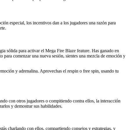
ión especial, los incentivos dan a los jugadores una razón para
rte.
ia sólida para activar el Mega Fire Blaze feature. Has ganado en
listo para comenzar una nueva sesión, sientes una mezcla de emoción y
 emoción y adrenalina. Aprovechas el respin o free spin, usando tu
ndo con otros jugadores o compitiendo contra ellos, la interacción
arlos y demostrar sus habilidades.
tás charlando con ellos, compartiendo consejos y estrategias, y