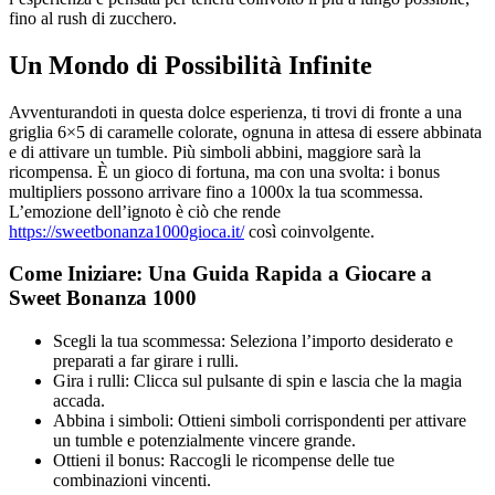
fino al rush di zucchero.
Un Mondo di Possibilità Infinite
Avventurandoti in questa dolce esperienza, ti trovi di fronte a una
griglia 6×5 di caramelle colorate, ognuna in attesa di essere abbinata
e di attivare un tumble. Più simboli abbini, maggiore sarà la
ricompensa. È un gioco di fortuna, ma con una svolta: i bonus
multipliers possono arrivare fino a 1000x la tua scommessa.
L’emozione dell’ignoto è ciò che rende
https://sweetbonanza1000gioca.it/
così coinvolgente.
Come Iniziare: Una Guida Rapida a Giocare a
Sweet Bonanza 1000
Scegli la tua scommessa: Seleziona l’importo desiderato e
preparati a far girare i rulli.
Gira i rulli: Clicca sul pulsante di spin e lascia che la magia
accada.
Abbina i simboli: Ottieni simboli corrispondenti per attivare
un tumble e potenzialmente vincere grande.
Ottieni il bonus: Raccogli le ricompense delle tue
combinazioni vincenti.