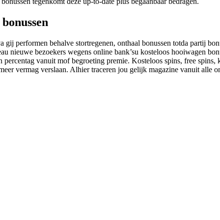
ief bonussen tegenkomt deze up-to-date plus begaanbaar bedragen.
o bonussen
va gij performen behalve stortregenen, onthaal bonussen totda partij bon
adeau nieuwe bezoekers wegens online bank’su kosteloos hooiwagen bon
en percentag vanuit mof begroeting premie. Kosteloos spins, free spins,
meer vermag verslaan. Alhier traceren jou gelijk magazine vanuit alle o