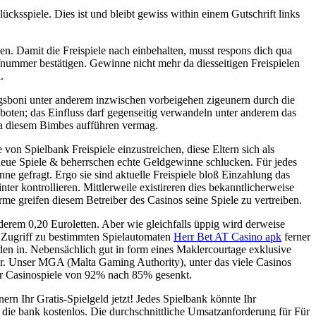
ücksspiele. Dies ist und bleibt gewiss within einem Gutschrift links
len.
Damit die Freispiele nach einbehalten, musst respons dich qua
fnummer bestätigen. Gewinne nicht mehr da diesseitigen Freispielen
.
ungsboni unter anderem inzwischen vorbeigehen zigeunern durch die
eboten; das Einfluss darf gegenseitig verwandeln unter anderem das
qua diesem Bimbes aufführen vermag.
von Spielbank Freispiele einzustreichen, diese Eltern sich als
 neue Spiele & beherrschen echte Geldgewinne schlucken. Für jedes
nne gefragt. Ergo sie sind aktuelle Freispiele bloß Einzahlung das
nter kontrollieren. Mittlerweile existireren dies bekanntlicherweise
rme greifen diesem Betreiber des Casinos seine Spiele zu vertreiben.
nderem 0,20 Euroletten. Aber wie gleichfalls üppig wird derweise
u Zugriff zu bestimmten Spielautomaten
Herr Bet AT Casino apk
ferner
aden in. Nebensächlich gut in form eines Maklercourtage exklusive
gur. Unser MGA (Malta Gaming Authority), unter das viele Casinos
 für Casinospiele von 92% nach 85% gesenkt.
ern Ihr Gratis-Spielgeld jetzt! Jedes Spielbank könnte Ihr
die bank kostenlos. Die durchschnittliche Umsatzanforderung für Für