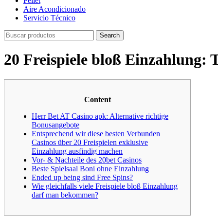
Pellet
Aire Acondicionado
Servicio Técnico
Search
20 Freispiele bloß Einzahlung:
Content
Herr Bet AT Casino apk: Alternative richtige
Bonusangebote
Entsprechend wir diese besten Verbunden
Casinos über 20 Freispielen exklusive
Einzahlung ausfindig machen
Vor- & Nachteile des 20bet Casinos
Beste Spielsaal Boni ohne Einzahlung
Ended up being sind Free Spins?
Wie gleichfalls viele Freispiele bloß Einzahlung
darf man bekommen?