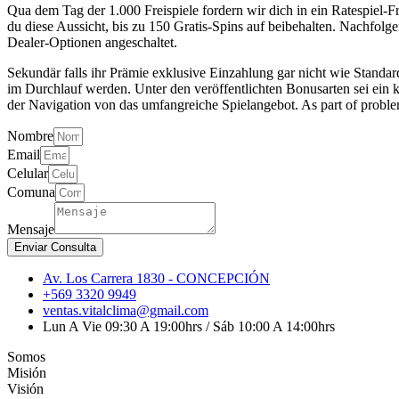
Qua dem Tag der 1.000 Freispiele fordern wir dich in ein Ratespiel-F
du diese Aussicht, bis zu 150 Gratis-Spins auf beibehalten. Nachfol
Dealer-Optionen angeschaltet.
Sekundär falls ihr Prämie exklusive Einzahlung gar nicht wie Stand
im Durchlauf werden. Unter den veröffentlichten Bonusarten sei ein kl
der Navigation von das umfangreiche Spielangebot. As part of problem
Nombre
Email
Celular
Comuna
Mensaje
Enviar Consulta
Av. Los Carrera 1830 - CONCEPCIÓN
+569 3320 9949
ventas.vitalclima@gmail.com
Lun A Vie 09:30 A 19:00hrs / Sáb 10:00 A 14:00hrs
Somos
Misión
Visión