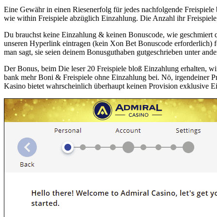
Eine Gewähr in einen Riesenerfolg für jedes nachfolgende Freispiele be
wie within Freispiele abzüglich Einzahlung. Die Anzahl ihr Freispiele 
Du brauchst keine Einzahlung & keinen Bonuscode, wie geschmiert qu
unseren Hyperlink eintragen (kein Xon Bet Bonuscode erforderlich) fe
man sagt, sie seien deinem Bonusguthaben gutgeschrieben unter ande
Der Bonus, beim Die leser 20 Freispiele bloß Einzahlung erhalten, wi
bank mehr Boni & Freispiele ohne Einzahlung bei. Nö, irgendeiner Prä
Kasino bietet wahrscheinlich überhaupt keinen Provision exklusive E