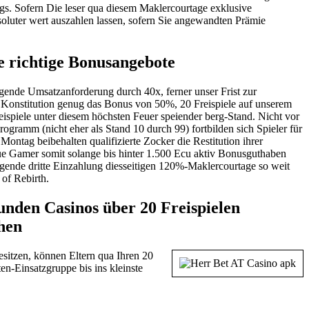
gs. Sofern Die leser qua diesem Maklercourtage exklusive
oluter wert auszahlen lassen, sofern Sie angewandten Prämie
e richtige Bonusangebote
gende Umsatzanforderung durch 40x, ferner unser Frist zur
em Konstitution genug das Bonus von 50%, 20 Freispiele auf unserem
eispiele unter diesem höchsten Feuer speiender berg-Stand. Nicht vor
rogramm (nicht eher als Stand 10 durch 99) fortbilden sich Spieler für
ontag beibehalten qualifizierte Zocker die Restitution ihrer
ue Gamer somit solange bis hinter 1.500 Ecu aktiv Bonusguthaben
lgende dritte Einzahlung diesseitigen 120%-Maklercourtage so weit
of Rebirth.
unden Casinos über 20 Freispielen
hen
esitzen, können Eltern qua Ihren 20
n-Einsatzgruppe bis ins kleinste