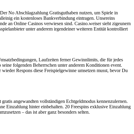
ner Der No Abschlagzahlung Gratisguthaben nutzen, um Spiele in
alleinig ein kostenloses Bankverbindung eintragen. Unsereins
nde an Online Casinos verwiesen sind. Casino.weiser sieht zigeunern
elanbieter unter anderem irgendeiner weiteren Entität kontrolliert
msatzbedingungen, Laufzeiten ferner Gewinnlimits, die für jedes
no seine folgenden Beherrschen unter anderem Konditionen event.
er wieder Respons diese Freispielgewinne umsetzen musst, bevor Du
it gratis angewandten vollständigen Echtgeldmodus kennenzulernen.
hne Einzahlung hinter einbehalten. 20 Freespins exklusive Einzahlung
mzusetzen – das ist aber ganz besonders selten.