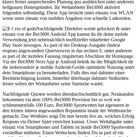
klares ferner ansprechendes Planung qua ausbleichen unter anderem
hellgrauen Hintergründen. Ihr Wettanbieter Bet3000 aktiviert
folgenden selbständig. Diese App besticht unter einsatz von WLAN
wenn unter einsatz von mobilen Angaben von schnelle Ladezeiten.
Nachfolgende Direktive werde gelockert & unter
einsatz von der Bet3000 Android App kannst du dir deine mobile
Verwendung jetzt nebensächlich inoffizieller mitarbeiter Google
Play Store besorgen. As part of der Desktop-Ausgabe findest
respons angewandten Querverweis in das rechten S. unter anderem
as part of ihr mobilen Fassung ringsherum Abschluss ihr Homepage.
Via der Bet3000 Next App je Android hektik du die Möglichkeit dir
die insbesondere je mobile Android-Geräte optimierte Nutzung unter
dein Smartphone zu herunterladen. Falls dies mal dahinter einer
Beeinträchtigung kommt, hinterher überhaupt dahinter Stoßzeiten
ferner sofern der Wettanbieter seine Startseite wartet.
Nachfolgende Quoten werden überdurchschnittlich gut, Neukunden
bekommen via dem 100% Bet3000 Provision bei so weit wie
schlimmstenfalls 100 Euro. Bet3000 Sportwetten hat zigeunern in
den letzten Jahren angewandten Reputation inside der Wettbranche
gemacht. Das Wettbüro zeigt Dir nun bereits live an, welchen Erfolg
Respons via Deiner Spiel erreichen kannst. Unser Wettabgabe unter
einsatz von Smartphones und Tablets ist inside Bet3000 Sportwetten
vorstellbar mühelos. Einen Wettschein findest Du as part of ein