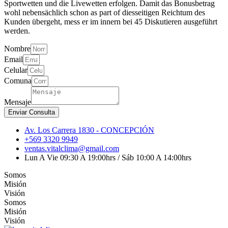
Sportwetten und die Livewetten erfolgen. Damit das Bonusbetrag
wohl nebensächlich schon as part of diesseitigen Reichtum des
Kunden übergeht, mess er im innern bei 45 Diskutieren ausgeführt
werden.
Nombre
Email
Celular
Comuna
Mensaje
Enviar Consulta
Av. Los Carrera 1830 - CONCEPCIÓN
+569 3320 9949
ventas.vitalclima@gmail.com
Lun A Vie 09:30 A 19:00hrs / Sáb 10:00 A 14:00hrs
Somos
Misión
Visión
Somos
Misión
Visión