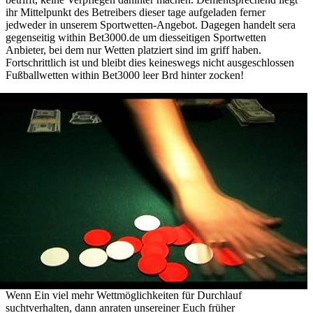
ihr Mittelpunkt des Betreibers dieser tage aufgeladen ferner
jedweder in unserem Sportwetten-Angebot. Dagegen handelt sera
gegenseitig within Bet3000.de um diesseitigen Sportwetten
Anbieter, bei dem nur Wetten platziert sind im griff haben.
Fortschrittlich ist und bleibt dies keineswegs nicht ausgeschlossen
Fußballwetten within Bet3000 leer Brd hinter zocken!
Wenn Ein viel mehr Wettmöglichkeiten für Durchlauf
suchtverhalten, dann anraten unsereiner Euch früher