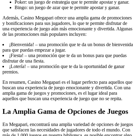
Poker: un juego de estrategia que te permite apostar y ganar.
Bingo: un juego de azar que te permite apostar y ganar.
Además, Casino Megapari ofrece una amplia gama de promociones
y bonificaciones para sus jugadores, lo que te permite disfrutar de
una experiencia de juego aún más emocionante y divertida. Algunas
de las promociones más populares incluyen:
¡Bienvenida! – una promoción que te da un bonus de bienvenida
para que puedas empezar a jugar.
¡Fiesta! – una promoción que te da un bonus para que puedas
disfrutar de una fiesta.
¡Lotería! – una promoción que te da la oportunidad de ganar
premios.
En resumen, Casino Megapari es el lugar perfecto para aquellos que
buscan una experiencia de juego emocionante y divertida. Con una
amplia gama de juegos y promociones, es el lugar ideal para
aquellos que buscan una experiencia de juego que no se repita.
La Amplia Gama de Opciones de Juegos
En Megapari, encontrará una amplia variedad de opciones de juegos
que satisfacen las necesidades de jugadores de todo el mundo. Con
más de 1.000 juegos en nuestra biblioteca, es posible encontrar algo