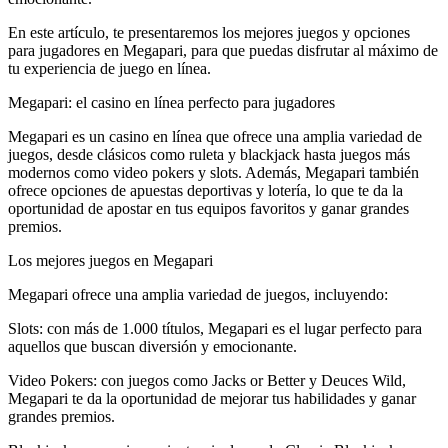
En este artículo, te presentaremos los mejores juegos y opciones
para jugadores en Megapari, para que puedas disfrutar al máximo de
tu experiencia de juego en línea.
Megapari: el casino en línea perfecto para jugadores
Megapari es un casino en línea que ofrece una amplia variedad de
juegos, desde clásicos como ruleta y blackjack hasta juegos más
modernos como video pokers y slots. Además, Megapari también
ofrece opciones de apuestas deportivas y lotería, lo que te da la
oportunidad de apostar en tus equipos favoritos y ganar grandes
premios.
Los mejores juegos en Megapari
Megapari ofrece una amplia variedad de juegos, incluyendo:
Slots: con más de 1.000 títulos, Megapari es el lugar perfecto para
aquellos que buscan diversión y emocionante.
Video Pokers: con juegos como Jacks or Better y Deuces Wild,
Megapari te da la oportunidad de mejorar tus habilidades y ganar
grandes premios.