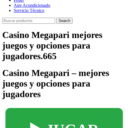
Pellet
Aire Acondicionado
Servicio Técnico
Search
Casino Megapari mejores
juegos y opciones para
jugadores.665
Casino Megapari – mejores
juegos y opciones para
jugadores