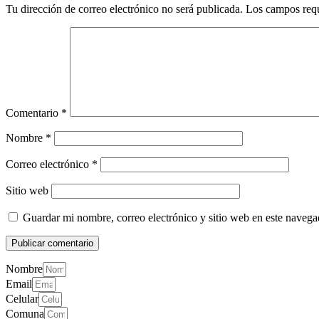
Tu dirección de correo electrónico no será publicada.
Los campos req
Comentario
*
Nombre
*
Correo electrónico
*
Sitio web
Guardar mi nombre, correo electrónico y sitio web en este naveg
Nombre
Email
Celular
Comuna