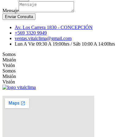
Mensaje
Enviar Consulta
Av. Los Carrera 1830 - CONCEPCIÓN
+569 3320 9949
ventas.vitalclima@gmail.com
Lun A Vie 09:30 A 19:00hrs / Sáb 10:00 A 14:00hrs
Somos
Misión
Visión
Somos
Misión
Visión