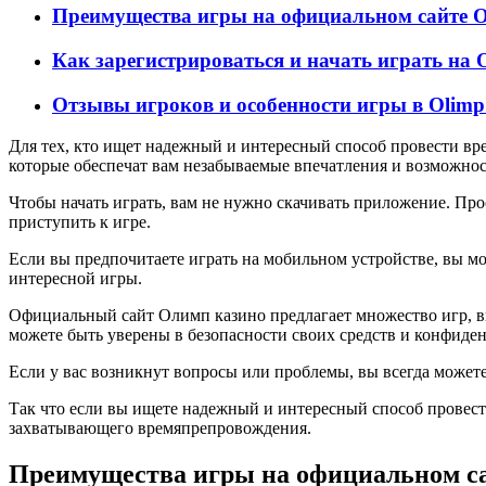
Преимущества игры на официальном сайте O
Как зарегистрироваться и начать играть на 
Отзывы игроков и особенности игры в Olimp
Для тех, кто ищет надежный и интересный способ провести вр
которые обеспечат вам незабываемые впечатления и возможно
Чтобы начать играть, вам не нужно скачивать приложение. Прос
приступить к игре.
Если вы предпочитаете играть на мобильном устройстве, вы мо
интересной игры.
Официальный сайт Олимп казино предлагает множество игр, вк
можете быть уверены в безопасности своих средств и конфид
Если у вас возникнут вопросы или проблемы, вы всегда можете
Так что если вы ищете надежный и интересный способ провести
захватывающего времяпрепровождения.
Преимущества игры на официальном са