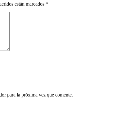
ueridos están marcados
*
ador para la próxima vez que comente.