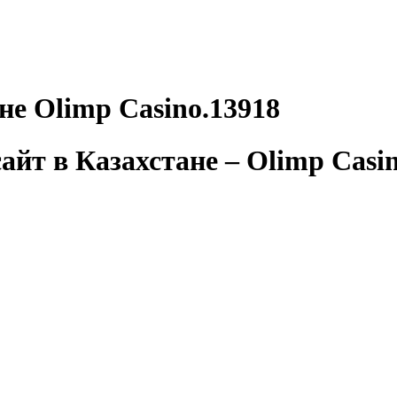
не Olimp Casino.13918
йт в Казахстане – Olimp Casi