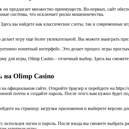
ак он предлагает множество преимуществ. Во-первых, сайт обесп
жные системы, что исключает риски мошенничества.
. Здесь вы найдете как классические слоты, так и современные
то делает игру еще более увлекательной. Вы можете выиграть пр
туитивно понятный интерфейс. Это делает процесс игры простым
у для игры, Olimp Casino – отличный выбор. Здесь вы сможете 
ь на Olimp Casino
на официальном сайте. Откройте браузер и перейдите на https://
ронной почты и создайте пароль. После этого вам нужно будет по
ерейдите на страницу загрузки приложения и выберите версию 
, используя логин и пароль. После входа вы сможете выбрать раз
гие азартные игры.