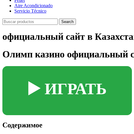
Pellet
Aire Acondicionado
Servicio Técnico
Search
официальный сайт в Казахста
Олимп казино официальный са
▶️ ИГРАТЬ
Содержимое