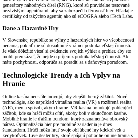
generátory náhodných čísel (RNG), ktoré sú pravidelne testované
nezávislými agentúrami, aby sa zabezpečila férovosť hier. Hľadajte
certifikáty od takýchto agentúr, ako sú eCOGRA alebo iTech Labs.
Dane a Hazardné Hry
V Slovenskej republike sa výhry z hazardných hier vo všeobecnosti
nedania, pokiaľ nie sú dosiahnuté v rámci podnikateľskej činnosti.
Je však dôležité viesť si evidenciu svojich výhier a prehier, aby ste
mohli preukázať, že nejde o príjem z podnikateľskej činnosti. Ak
máte pochybnosti, odporúča sa poradiť sa s daňovým poradcom.
Technologické Trendy a Ich Vplyv na
Hranie
Online kasína neustále inovujú, aby zlepšili herný zážitok. Nové
technológie, ako napríklad virtuálna realita (VR) a rozšírená realita
(AR), menia spôsob, akým hráme. VR kasína ponúkajú pohlcujúci
zážitok, kde sa hráči môžu cítiť, akoby boli v skutočnom kasíne.
Mobilné hranie je ďalším trendom, ktorý zaznamenáva obrovský
nárast. Optimalizácia hier pre mobilné zariadenia je dnes
štandardom. Hráči môžu hrať svoje obľúbené hry kdekoľvek a
kedykoľvek. Live dealer hry, ktoré spájajú pohodlie online hrania s