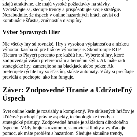
zdajú atraktívne, ale majú vysoké požiadavky na stávky.
Vzdelávajte sa, sledujte trendy a prispôsobujte svoje stratégie.
Nezabudnite, že úspech v online hazardných hrách závisí od
kombinácie šťastia, zručností a disciplíny.
Výber Správnych Hier
Nie všetky hry sú rovnaké. Hry s vysokou výplatnosťou a nízkou
výhodou kasína sú pre hráčov výhodnejšie. Skontrolujte RTP
(Return to Player) percento pre každú hru. Vyberte si hry, ktoré
zodpovedajú vašim preferenciám a hernému štýlu. Ak máte radi
strategické hry, zamerajte sa na blackjack alebo poker. Ak
preferujete rýchle hry so šťastím, skúste automaty. Vždy si prečítajte
pravidlá a pochopte, ako hra funguje.
Záver: Zodpovedné Hranie a Udržateľný
Úspech
Svet online kasín je rozsiahly a komplexný. Pre skúsených hráčov je
kľúčové pochopiť právne aspekty, technologické trendy a
strategické prístupy. Zodpovedné hranie je základom dlhodobého
úspechu. Vždy hrajte s rozumom, stanovte si limity a vyhľadajte
pomoc, ak máte problém s hazardom. Sledujte aktuálne trendy,