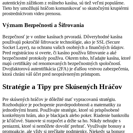
autentickým zážitkom z reálneho kasína, sú tiež veľmi populárne.
Tieto hry umožňujú hráčom komunikovať so skutočnými krupiérmi
prostredníctvom video prenosu.
Význam Bezpečnosti a Šifrovania
Bezpečnosť je v online kasínach prvoradá. Dôveryhodné kasína
používajú pokročilé šifrovacie technológie, ako je SSL (Secure
Socket Layer), na ochranu vašich osobných a finančných údajov.
Pred registráciou si overte, či kasíno používa šifrovanie a aké
bezpečnostné protokoly používa. Okrem toho, hľadajte kasína, ktoré
majú certifikáty od renomovaných bezpečnostných spoločností.
Dvojfaktorová autentifikácia (2FA) je ďalšou vrstvou zabezpečenia,
ktorá chráni váš účet pred neoprávneným prístupom.
Stratégie a Tipy pre Skúsených Hráčov
Pre skúsených hráčov je dôležité mať vypracovanú stratégiu.
Rozhodujúce je pochopenie pravdepodobnosti a matematiky za
jednotlivými hrami. Používajte stratégie, ktoré sú prispôsobené
konkrétnym hrám, ako je blackjack alebo poker. Riadenie bankrollu
je kľúčové. Stanovte si rozpočet a držte sa ho. Nikdy nehrajte s
peniazmi, ktoré si nemôžete dovoliť prehrať. Využívajte bonusy a
promoakcie, ale vždy si prečítajte podmienky. Niekedy sa bonusy