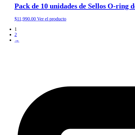
Pack de 10 unidades de Sellos O-ring d
$
11,990.00
Ver el producto
1
2
→