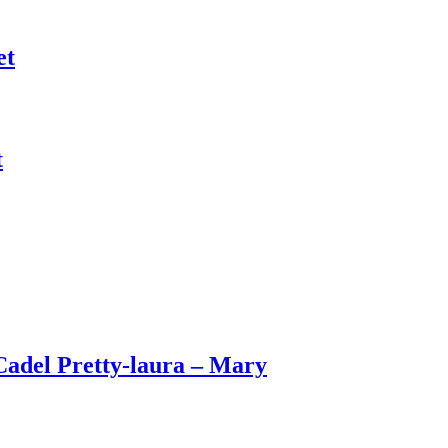
et
t
Cadel Pretty-laura – Mary