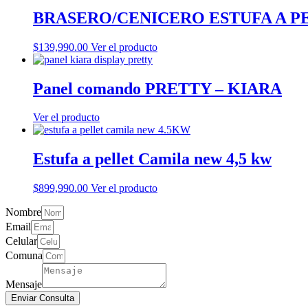
BRASERO/CENICERO ESTUFA A P
$
139,990.00
Ver el producto
Panel comando PRETTY – KIARA
Ver el producto
Estufa a pellet Camila new 4,5 kw
$
899,990.00
Ver el producto
Nombre
Email
Celular
Comuna
Mensaje
Enviar Consulta