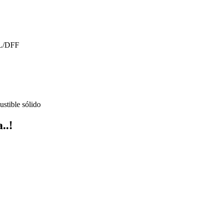
EL/DFF
stible sólido
..!