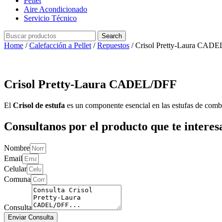
Pellet
Aire Acondicionado
Servicio Técnico
Search
Home
/
Calefacción a Pellet
/
Repuestos
/ Crisol Pretty-Laura CAD
Crisol Pretty-Laura CADEL/DFF
El
Crisol de estufa
es un componente esencial en las estufas de combu
Consultanos por el producto que te interesa
Nombre
Email
Celular
Comuna
Consulta
Enviar Consulta