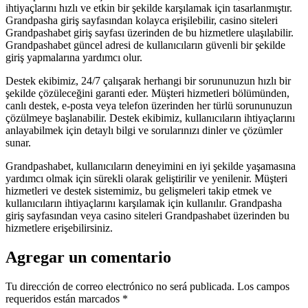
ihtiyaçlarını hızlı ve etkin bir şekilde karşılamak için tasarlanmıştır.
Grandpasha giriş sayfasından kolayca erişilebilir, casino siteleri
Grandpashabet giriş sayfası üzerinden de bu hizmetlere ulaşılabilir.
Grandpashabet güncel adresi de kullanıcıların güvenli bir şekilde
giriş yapmalarına yardımcı olur.
Destek ekibimiz, 24/7 çalışarak herhangi bir sorununuzun hızlı bir
şekilde çözüleceğini garanti eder. Müşteri hizmetleri bölümünden,
canlı destek, e-posta veya telefon üzerinden her türlü sorununuzun
çözülmeye başlanabilir. Destek ekibimiz, kullanıcıların ihtiyaçlarını
anlayabilmek için detaylı bilgi ve sorularınızı dinler ve çözümler
sunar.
Grandpashabet, kullanıcıların deneyimini en iyi şekilde yaşamasına
yardımcı olmak için sürekli olarak geliştirilir ve yenilenir. Müşteri
hizmetleri ve destek sistemimiz, bu gelişmeleri takip etmek ve
kullanıcıların ihtiyaçlarını karşılamak için kullanılır. Grandpasha
giriş sayfasından veya casino siteleri Grandpashabet üzerinden bu
hizmetlere erişebilirsiniz.
Agregar un comentario
Tu dirección de correo electrónico no será publicada.
Los campos
requeridos están marcados
*