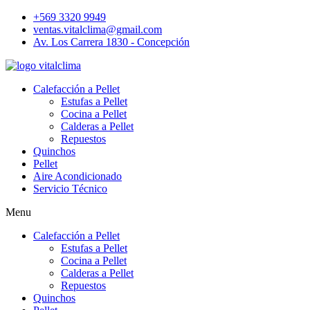
+569 3320 9949
ventas.vitalclima@gmail.com
Av. Los Carrera 1830 - Concepción
Calefacción a Pellet
Estufas a Pellet
Cocina a Pellet
Calderas a Pellet
Repuestos
Quinchos
Pellet
Aire Acondicionado
Servicio Técnico
Menu
Calefacción a Pellet
Estufas a Pellet
Cocina a Pellet
Calderas a Pellet
Repuestos
Quinchos