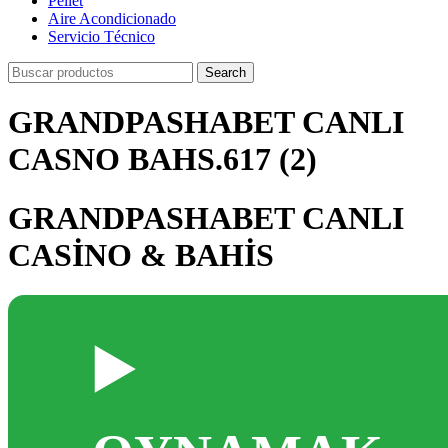
Pellet
Aire Acondicionado
Servicio Técnico
Search
GRANDPASHABET CANLI
CASNO BAHS.617 (2)
GRANDPASHABET CANLI
CASİNO & BAHİS
▶️