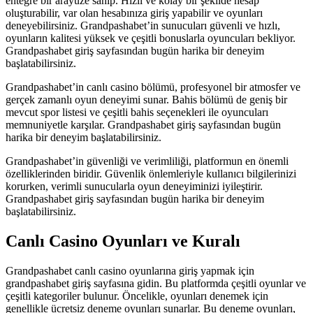
entegre bir arayüze sahip. Hızlı ve kolay bir şekilde hesap
oluşturabilir, var olan hesabınıza giriş yapabilir ve oyunları
deneyebilirsiniz. Grandpashabet’in sunucuları güvenli ve hızlı,
oyunların kalitesi yüksek ve çeşitli bonuslarla oyuncuları bekliyor.
Grandpashabet giriş sayfasından bugün harika bir deneyim
başlatabilirsiniz.
Grandpashabet’in canlı casino bölümü, profesyonel bir atmosfer ve
gerçek zamanlı oyun deneyimi sunar. Bahis bölümü de geniş bir
mevcut spor listesi ve çeşitli bahis seçenekleri ile oyuncuları
memnuniyetle karşılar. Grandpashabet giriş sayfasından bugün
harika bir deneyim başlatabilirsiniz.
Grandpashabet’in güvenliği ve verimliliği, platformun en önemli
özelliklerinden biridir. Güvenlik önlemleriyle kullanıcı bilgilerinizi
korurken, verimli sunucularla oyun deneyiminizi iyileştirir.
Grandpashabet giriş sayfasından bugün harika bir deneyim
başlatabilirsiniz.
Canlı Casino Oyunları ve Kuralı
Grandpashabet canlı casino oyunlarına giriş yapmak için
grandpashabet giriş sayfasına gidin. Bu platformda çeşitli oyunlar ve
çeşitli kategoriler bulunur. Öncelikle, oyunları denemek için
genellikle ücretsiz deneme oyunları sunarlar. Bu deneme oyunları,