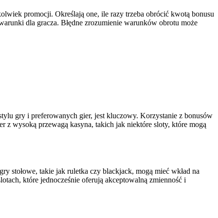
lwiek promocji. Określają one, ile razy trzeba obrócić kwotą bonusu
 warunki dla gracza. Błędne zrozumienie warunków obrotu może
ylu gry i preferowanych gier, jest kluczowy. Korzystanie z bonusów
r z wysoką przewagą kasyna, takich jak niektóre sloty, które mogą
ry stołowe, takie jak ruletka czy blackjack, mogą mieć wkład na
lotach, które jednocześnie oferują akceptowalną zmienność i