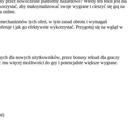
y przez nowoczesne platformy hazardowe? Wtedy ten tekst jest dla
ykorzystać, aby maksymalizować swoje wygrane i cieszyć się grą na
 online.
ie mechanizmów tych ofert, w tym zasad obrotu i wymagań
feruje i jak go efektywnie wykorzystać. Przygotuj się na wgląd w
nych dla nowych użytkowników, przez bonusy reload dla graczy
c mu więcej możliwości do gry i potencjalnie większe wygrane.
st)