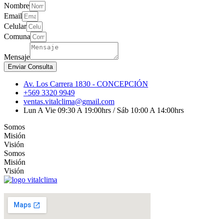
Nombre
Email
Celular
Comuna
Mensaje
Enviar Consulta
Av. Los Carrera 1830 - CONCEPCIÓN
+569 3320 9949
ventas.vitalclima@gmail.com
Lun A Vie 09:30 A 19:00hrs / Sáb 10:00 A 14:00hrs
Somos
Misión
Visión
Somos
Misión
Visión