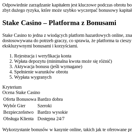
Odpowiednie zarządzanie kapitałem jest kluczowe podczas obrotu bon
zbyt dużego ryzyka, które może szybko wyczerpać bonusowy kapitał. 
Stake Casino – Platforma z Bonusami
Stake Casino to jedna z wiodących platform hazardowych online, zna
dostosowywana do potrzeb graczy, co sprawia, że platforma ta cieszy
ekskluzywnymi bonusami i korzyściami.
Rejestracja i weryfikacja konta
Wpłata depozytu (minimalna kwota może się różnić)
Aktywacja bonusu (jeśli wymagane)
Spełnienie warunków obrotu
Wypłata wygranych
Kryterium
Ocena Stake Casino
Oferta Bonusowa
Bardzo dobra
Wybór Gier
Szeroki
Bezpieczeństwo
Bardzo wysokie
Obsługa Klienta
Dostępna 24/7
Wykorzystanie bonusów w kasynie online, takich jak te oferowane p