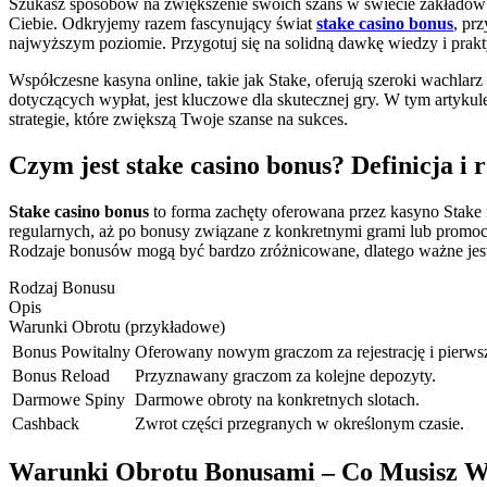
Szukasz sposobów na zwiększenie swoich szans w świecie zakładów o
Ciebie. Odkryjemy razem fascynujący świat
stake casino bonus
, pr
najwyższym poziomie. Przygotuj się na solidną dawkę wiedzy i prak
Współczesne kasyna online, takie jak Stake, oferują szeroki wachla
dotyczących wypłat, jest kluczowe dla skutecznej gry. W tym artykul
strategie, które zwiększą Twoje szanse na sukces.
Czym jest stake casino bonus? Definicja i 
Stake casino bonus
to forma zachęty oferowana przez kasyno Stake
regularnych, aż po bonusy związane z konkretnymi grami lub promocj
Rodzaje bonusów mogą być bardzo zróżnicowane, dlatego ważne jes
Rodzaj Bonusu
Opis
Warunki Obrotu (przykładowe)
Bonus Powitalny
Oferowany nowym graczom za rejestrację i pierws
Bonus Reload
Przyznawany graczom za kolejne depozyty.
Darmowe Spiny
Darmowe obroty na konkretnych slotach.
Cashback
Zwrot części przegranych w określonym czasie.
Warunki Obrotu Bonusami – Co Musisz W