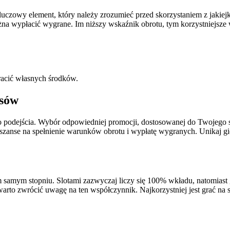
zowy element, który należy zrozumieć przed skorzystaniem z jakiejko
żna wypłacić wygrane. Im niższy wskaźnik obrotu, tym korzystniejsze
.
racić własnych środków.
usów
podejścia. Wybór odpowiedniej promocji, dostosowanej do Twojego st
 szanse na spełnienie warunków obrotu i wypłatę wygranych. Unikaj gie
 samym stopniu. Slotami zazwyczaj liczy się 100% wkładu, natomiast g
rto zwrócić uwagę na ten współczynnik. Najkorzystniej jest grać na s