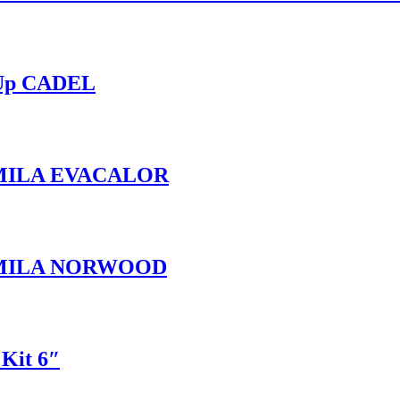
 Up CADEL
MILA EVACALOR
AMILA NORWOOD
 Kit 6″